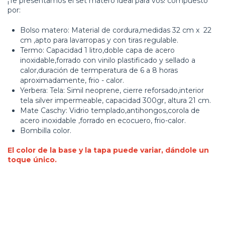
¡Te presentamos el set matero ideal para vos! compuesto
por:
Bolso matero: Material de cordura,medidas 32 cm x 22
cm ,apto para lavarropas y con tiras regulable.
Termo: Capacidad 1 litro,doble capa de acero
inoxidable,forrado con vinilo plastificado y sellado a
calor,duración de termperatura de 6 a 8 horas
aproximadamente, frio - calor.
Yerbera: Tela: Simil neoprene, cierre reforsado,interior
tela silver impermeable, capacidad 300gr, altura 21 cm.
Mate Caschy: Vidrio templado,antihongos,corola de
acero inoxidable ,forrado en ecocuero, frio-calor.
Bombilla color.
El color de la base y la tapa puede variar, dándole un
toque único.