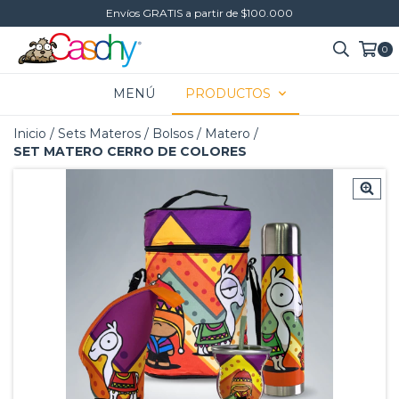
Envíos GRATIS a partir de $100.000
0
MENÚ
PRODUCTOS
Inicio
/
Sets Materos
/
Bolsos
/
Matero
/
SET MATERO CERRO DE COLORES