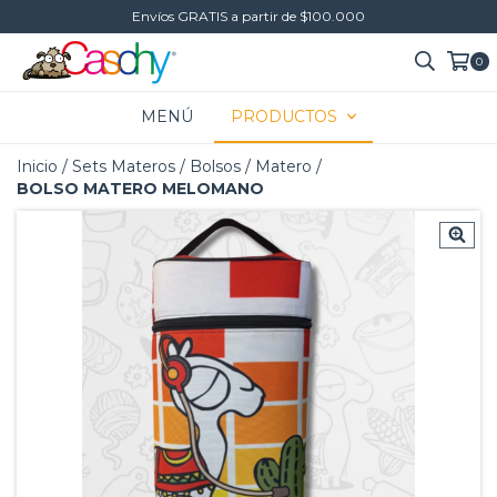
Envíos GRATIS a partir de $100.000
0
MENÚ
PRODUCTOS
Inicio
/
Sets Materos
/
Bolsos
/
Matero
/
BOLSO MATERO MELOMANO