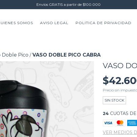
Envíos GRATIS a partir de $100.000
UIENES SOMOS
AVISO LEGAL
POLITICA DE PRIVACIDAD
 Doble Pico
VASO DOBLE PICO CABRA
/
VASO DO
$42.6
Precio sin impuest
SIN STOCK
24
CUOTAS D
VER MEDIOS 