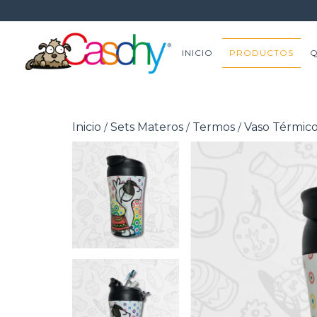
INICIO
PRODUCTOS
Q
Inicio
Sets Materos
Termos
Vaso Térmico
/
/
/