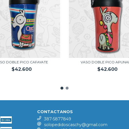
SO DOBLE PICO CAFAYATE
VASO DOBLE PICO APUN
$42.600
$42.600
CONTACTANOS
387-5877849
solopedidoscaschy@gmail.com