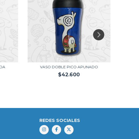
ADA
VASO DOBLE PICO APUNADO
VASO D
$42.600
REDES SOCIALES