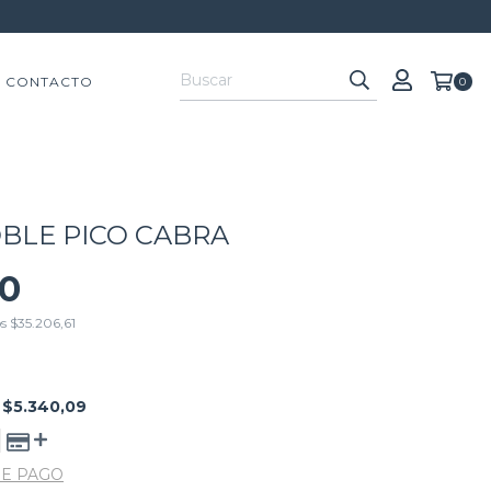
CONTACTO
0
BLE PICO CABRA
00
os
$35.206,61
E
$5.340,09
DE PAGO