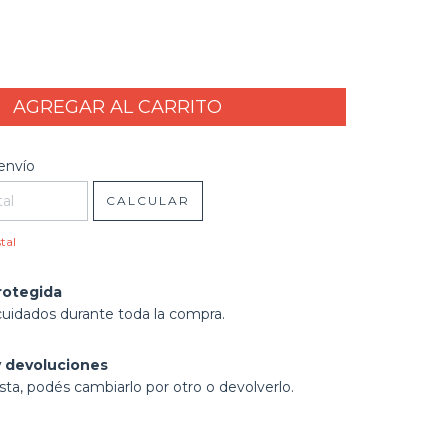
l CP:
CAMBIAR CP
envío
CALCULAR
tal
rotegida
cuidados durante toda la compra.
 devoluciones
sta, podés cambiarlo por otro o devolverlo.