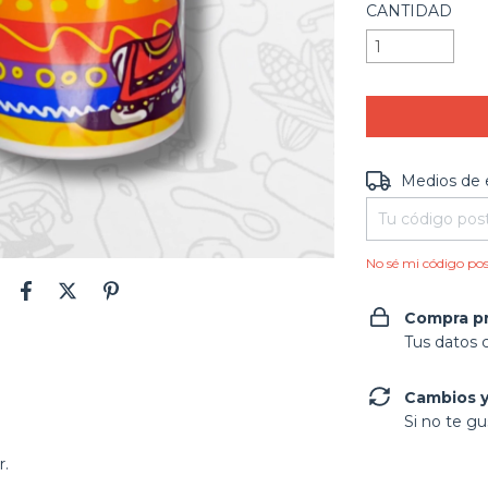
CANTIDAD
Entregas para e
Medios de 
No sé mi código pos
Compra p
Tus datos 
Cambios y
Si no te gu
r.