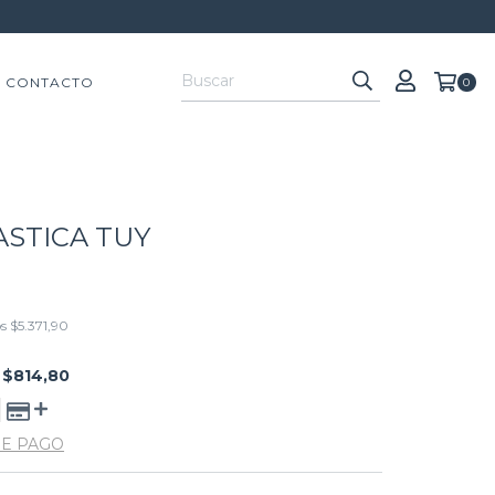
CONTACTO
0
ASTICA TUY
os
$5.371,90
E
$814,80
DE PAGO