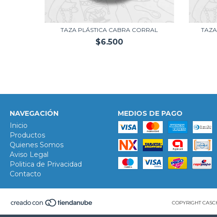
DA
TAZA PLÁSTICA CABRA CORRAL
TAZA
$6.500
NAVEGACIÓN
MEDIOS DE PAGO
Inicio
Productos
Quienes Somos
Aviso Legal
Politica de Privacidad
Contacto
COPYRIGHT CASCH