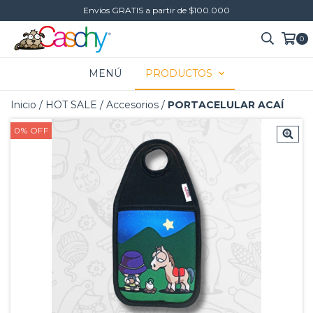
Envíos GRATIS a partir de $100.000
0
MENÚ
PRODUCTOS
Inicio
/
HOT SALE
/
Accesorios
/
PORTACELULAR ACAÍ
0
%
OFF