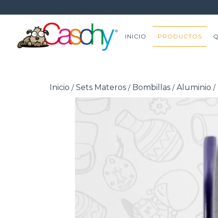
INICIO
PRODUCTOS
Q
Inicio
Sets Materos
Bombillas
Aluminio
/
/
/
/