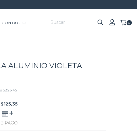
CONTACTO
0
A ALUMINIO VIOLETA
os
$826,45
E
$125,35
DE PAGO